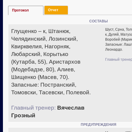
Отчет
Протокол
СОСТАВЫ
Шуст, Срна, Тол
Глущенко – к, Штанюк,
к, Дуляй, Матуз
Челядинский, Лозинский,
Воробей (Марика
Запасные: Лашт
Квирквелия, Нагорняк,
Леонардо.
Любарский, Корытько
Главный тренер
(Кутарба, 55), Аристархов
(Модебадзе, 80), Алиев,
Шищенко (Масев, 70).
Запасные: Постранский,
Томовски, Тасевски, Полевой.
Главный тренер:
Вячеслав
Грозный
ПРЕДУПРЕЖДЕНИЯ