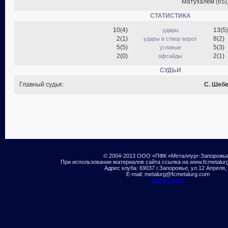
Матузалем (65),
СТАТИСТИКА
10(4)
13(5)
удары
2(1)
8(2)
удары в створ ворот
5(5)
5(3)
угловые
2(0)
2(1)
офсайды
СУДЬИ
Главный судья:
С. Шеб
© 2004-2013 ООО «ПФК «Металлург-Запорожь
При использовании материалов сайта ссылка на www.fcmetalur
Адрес клуба: 69037 г.Запорожье, ул.12 Апреля,
E-mail: metalurg@fcmetalurg.com
Карта Сайта