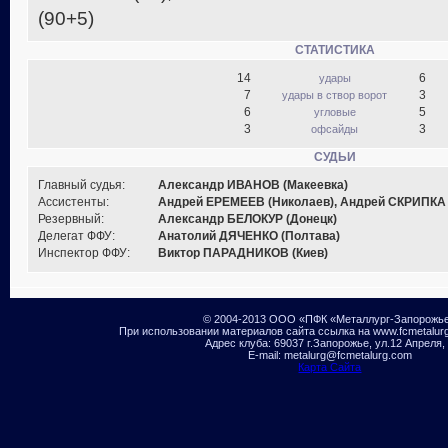
(90+5)
СТАТИСТИКА
14
6
удары
7
3
удары в створ ворот
6
5
угловые
3
3
офсайды
СУДЬИ
Главный судья:
Александр ИВАНОВ (Макеевка)
Ассистенты:
Андрей ЕРЕМЕЕВ (Николаев), Андрей СКРИПКА 
Резервный:
Александр БЕЛОКУР (Донецк)
Делегат ФФУ:
Анатолий ДЯЧЕНКО (Полтава)
Инспектор ФФУ:
Виктор ПАРАДНИКОВ (Киев)
© 2004-2013 ООО «ПФК «Металлург-Запорожь
При использовании материалов сайта ссылка на www.fcmetalur
Адрес клуба: 69037 г.Запорожье, ул.12 Апреля,
E-mail: metalurg@fcmetalurg.com
Карта Сайта