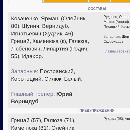
СОСТАВЫ
Руденко, Опанас
Козаченко, Ярмаш (Олейник,
Матяж (Ашраф, 6
80), Шунич, Вернидуб,
Писоцкий, Каськ
Игнатьевич (Худзик, 46),
Запасные:
Шевче
Грицай, Каменюка (к), Галюза,
Скороходов.
Любенович, Липартия (Родич,
Главный тренер
55), Идахор.
Запасные:
Постранский,
Коротецкий, Силюк, Белый.
Главный тренер:
Юрий
Вернидуб
ПРЕДУПРЕЖДЕНИЯ
Рудыка (58), Аш
Грицай (57), Галюза (71),
Каменюка (81), Олейник