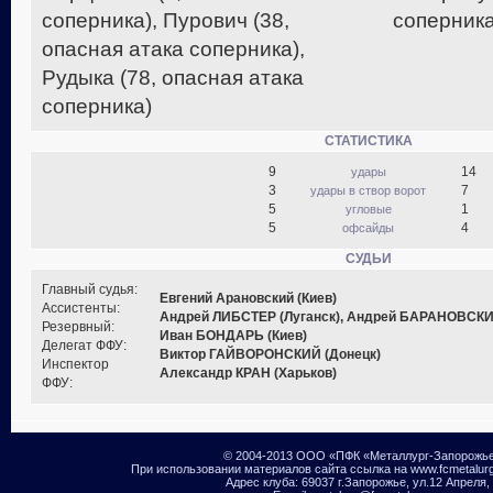
соперника), Пурович (38,
соперника
опасная атака соперника),
Рудыка (78, опасная атака
соперника)
СТАТИСТИКА
9
14
удары
3
7
удары в створ ворот
5
1
угловые
5
4
офсайды
СУДЬИ
Главный судья:
Евгений Арановский (Киев)
Ассистенты:
Андрей ЛИБСТЕР (Луганск), Андрей БАРАНОВСКИЙ
Резервный:
Иван БОНДАРЬ (Киев)
Делегат ФФУ:
Виктор ГАЙВОРОНСКИЙ (Донецк)
Инспектор
Александр КРАН (Харьков)
ФФУ:
© 2004-2013 ООО «ПФК «Металлург-Запорожь
При использовании материалов сайта ссылка на www.fcmetalur
Адрес клуба: 69037 г.Запорожье, ул.12 Апреля,