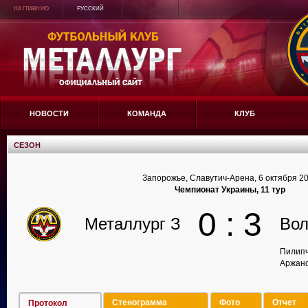
НА ГЛАВНУЮ
РУССКИЙ
НОВОСТИ
КОМАНДА
КЛУБ
СЕЗОН
Запорожье, Славутич-Арена, 6 октября 2
Чемпионат Украины, 11 тур
0 : 3
Металлург З
Во
Пилипч
Аржано
Стенограмма
Фото
Отчет
Протокол