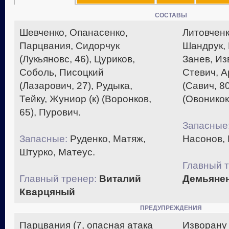
СОСТАВЫ
Шевченко, Опанасенко,
Литовченк
Парцвания, Сидорчук
Шандрук, 
(Лукьяновс, 46), Цуриков,
Занев, Из
Соболь, Писоцкий
Стевич, 
(Лазарович, 27), Рудыка,
(Савич, 8
Тейку, Жуниор (к) (Воронков,
(Овоникоко
65), Пурович.
Запасные
Запасные:
Руденко, Матяж,
Насонов, 
Штурко, Матеус.
Главный т
Главный тренер:
Виталий
Демьяне
Кварцяный
ПРЕДУПРЕЖДЕНИЯ
Парцвания (7, опасная атака
Изворану 