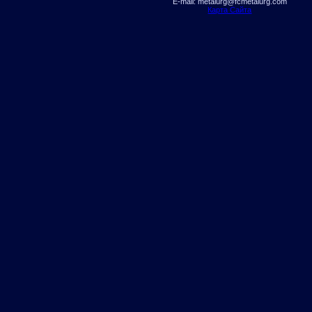
E-mail: metalurg@fcmetalurg.com
Карта Сайта