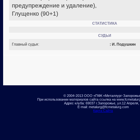
предупреждение и удаление),
Глущенко (90+1)
СТАТИСТИКА
СУДЬИ
Главный судья:
: И. Подушкин
© 2004-2013 ООО «ПФК «Металлург-Запорожь
При использовании материалов сайта ссылка на www.fcmetalur
Адрес клуба: 69037 г.Запорожье, ул.12 Апреля,
E-mail: metalurg@fcmetalurg.com
Карта Сайта