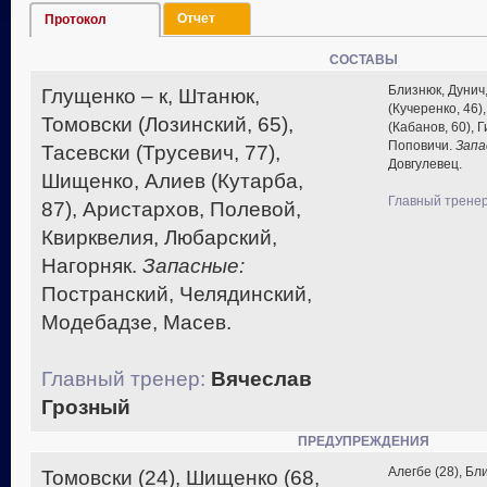
Отчет
Протокол
СОСТАВЫ
Близнюк, Дунич
Глущенко – к, Штанюк,
(Кучеренко, 46)
Томовски (Лозинский, 65),
(Кабанов, 60), Г
Поповичи.
Запа
Тасевски (Трусевич, 77),
Довгулевец.
Шищенко, Алиев (Кутарба,
Главный тренер
87), Аристархов, Полевой,
Квирквелия, Любарский,
Нагорняк.
Запасные:
Постранский, Челядинский,
Модебадзе, Масев.
Главный тренер:
Вячеслав
Грозный
ПРЕДУПРЕЖДЕНИЯ
Алегбе (28), Бл
Томовски (24), Шищенко (68,