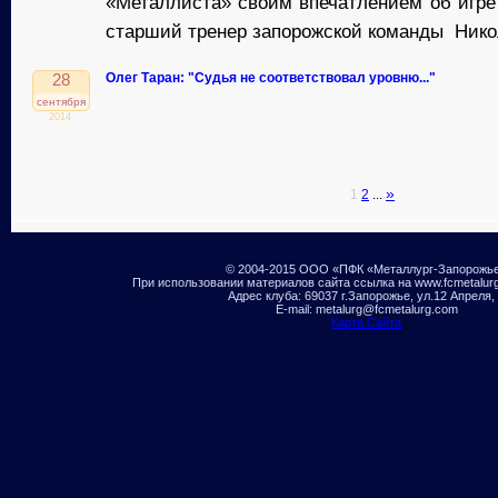
«Металлиста» своим впечатлением об игре
старший тренер запорожской команды Нико
Олег Таран: "Судья не соответствовал уровню..."
28
сентября
2014
»
1
2
...
© 2004-2015 ООО «ПФК «Металлург-Запорожь
При использовании материалов сайта ссылка на www.fcmetalur
Адрес клуба: 69037 г.Запорожье, ул.12 Апреля,
E-mail: metalurg@fcmetalurg.com
Карта Сайта