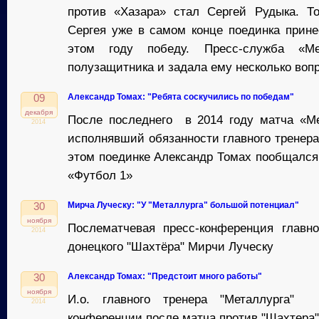
против «Хазара» стал Сергей Рудыка. Т
Сергея уже в самом конце поединка прин
этом году победу. Пресс-служба «Ме
полузащитника и задала ему несколько воп
Александр Томах: "Ребята соскучились по победам"
09
декабря
После последнего в 2014 году матча «Ме
2014
исполнявший обязанности главного тренера
этом поединке Александр Томах пообщался
«Футбол 1»
Мирча Луческу: "У "Металлурга" большой потенциал"
30
ноября
Послематчевая пресс-конференция главно
2014
донецкого "Шахтёра" Мирчи Луческу
Александр Томах: "Предстоит много работы"
30
ноября
И.о. главного тренера "Металлурга" 
2014
конференции после матча против "Шахтера"