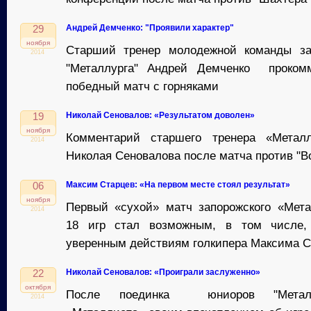
Андрей Демченко: "Проявили характер"
29
ноября
Старший тренер молодежной команды за
2014
"Металлурга" Андрей Демченко прокомм
победный матч с горняками
Николай Сеновалов: «Результатом доволен»
19
ноября
Комментарий старшего тренера «Металл
2014
Николая Сеновалова после матча против "В
Максим Старцев: «На первом месте стоял результат»
06
ноября
Первый «сухой» матч запорожского «Мета
2014
18 игр стал возможным, в том числе, 
уверенным действиям голкипера Максима С
Николай Сеновалов: «Проиграли заслуженно»
22
октября
После поединка юниоров "Метал
2014