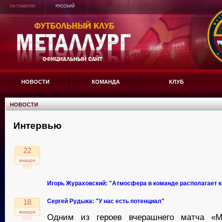
НА ГЛАВНУЮ
РУССКИЙ
НОВОСТИ
КОМАНДА
КЛУБ
НОВОСТИ
Интервью
22
января
2015
Игорь Жураховский: "Атмосфера в команде располагает к
Сергей Рудыка: "У нас есть потенциал"
18
января
Одним из героев вчерашнего матча «Ме
2015