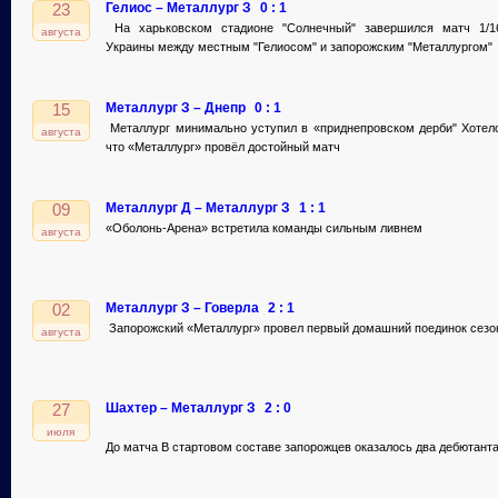
Гелиос – Металлург З
0 : 1
23
На харьковском стадионе "Солнечный" завершился матч 1/1
августа
Украины между местным "Гелиосом" и запорожским "Металлургом"
Металлург З – Днепр
0 : 1
15
Металлург минимально уступил в «приднепровском дерби" Хотело
августа
что «Металлург» провёл достойный матч
Металлург Д – Металлург З
1 : 1
09
«Оболонь-Арена» встретила команды сильным ливнем
августа
Металлург З – Говерла
2 : 1
02
Запорожский «Металлург» провел первый домашний поединок сезо
августа
Шахтер – Металлург З
2 : 0
27
июля
До матча В стартовом составе запорожцев оказалось два дебютант