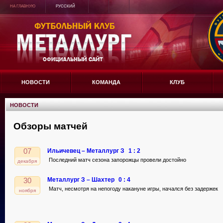
НА ГЛАВНУЮ
РУССКИЙ
НОВОСТИ
КОМАНДА
КЛУБ
НОВОСТИ
Обзоры матчей
07
Ильичевец – Металлург З
1 : 2
Последний матч сезона запорожцы провели достойно
декабря
Металлург З – Шахтер
0 : 4
30
Матч, несмотря на непогоду накануне игры, начался без задержек
ноября