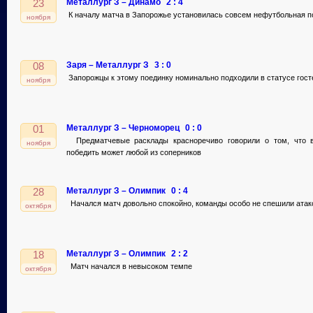
Металлург З – Динамо
2 : 4
23
К началу матча в Запорожье установилась совсем нефутбольная п
ноября
Заря – Металлург З
3 : 0
08
Запорожцы к этому поединку номинально подходили в статусе гост
ноября
Металлург З – Черноморец
0 : 0
01
Предматчевые расклады красноречиво говорили о том, что в
ноября
победить может любой из соперников
Металлург З – Олимпик
0 : 4
28
Начался матч довольно спокойно, команды особо не спешили атак
октября
Металлург З – Олимпик
2 : 2
18
Матч начался в невысоком темпе
октября