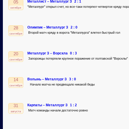
Металлист – Металлург З
2 : 1
05
"Металлург" открыл счет, но все-таки потерпел четвертое кряду по
октября
Олимпик – Металлург З
2 : 0
28
Второй матч кряду в ворота "Металлурга" влетел быстрый гол
сентября
Металлург З – Ворскла
0 : 3
20
Запорожцы потерпели крупное поражение от полтавской "Ворсклы"
сентября
Волынь – Металлург З
3 : 0
14
Начало матча не предвещало никакой беды
сентября
Карпаты – Металлург З
1 : 2
31
Матч команды начали достаточно ровно
августа