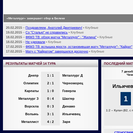
«Металлург» завершает сбор в Белеке
20.02.2015
–
Поздравляем, Анатолий Дмитриевич!
• Клубные
19.02.2015
–
Со "Сталью" не справились
• Клубные
18.02.2015
–
ФКМЗ ТВ: обзор матча "Металлург" - "Жилина"
• Клубные
18.02.2015
–
Не удержали
• Клубные
17.02.2015
–
ФКМЗ ТВ: вспышка ярости, остановившая матч "Металлург"- "Кайрат"
17.02.2015
–
Матч с "Кайратом" завершился досрочно
• Клубные
РЕЗУЛЬТАТЫ МАТЧЕЙ 14 ТУРА
ПОСЛЕДНИЙ МА
7 декаб
Чем
Днепр
1 : 1
Металлург Д
Олимпик
2 : 1
Черноморец
Ильиче
Карпаты
1 : 0
Говерла
1
Металлург З
0 : 4
Шахтер
Ворскла
0 : 3
Динамо
1:2 – Кулач (82, с 
Волынь
3 : 1
Ильичевец
Металлист
4 : 2
Заря
СТЕНОГРАМ