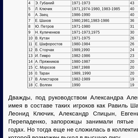
4
Э. Губаний
1971-1973
43
5
Л. Ключик
1971,1974-1980, 1983-1985
40
6
А. Заец
1986-1990
40
7
Е. Шахов
1980,1981,1983-1986
36
8
Ю. Петров
1971-1980
31
9
Н. Куличенков
1971-1973,1975
30
10
В. Кутан
1971-1975
26
11
Е. Шафоростов
1980-1984
26
12
В. Сторчак
1989,1990
24
13
И. Гимро
1982-1986
23
14
А. Пряжников
1980-1987
20
15
С. Морозов
1987,1988
20
16
0. Таран
1989, 1990
20
17
В. Алистаров
1982-1989
19
18
С. Волгин
1990
19
Дважды, под руководством Александра Але
имея в составе таких игроков как Равиль Ш
Леонид Ключик, Александр Спицын, Евген
Перепаденко, запорожцы занимали пятые 
годах. Но тогда еще не сложилась в коллекти
которой возможен выход в высшую лигу.