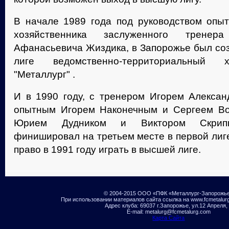
В начале 1989 года под руководством опыт
хозяйственника заслуженного трене
Афанасьевича Жиздика, в Запорожье был соз
лиге ведомственно-территориальный 
"Металлург" .
И в 1990 году, с тренером Игорем Алекса
опытным Игорем Наконечным и Сергеем В
Юрием Дудником и Виктором Скрипни
финишировал на третьем месте в первой лиг
право в 1991 году играть в высшей лиге.
© 2004-2015 ООО «ПФК «Металлург-Запорожь
При использовании материалов сайта ссылка на www.fcmetalur
Адрес клуба: 69037 г.Запорожье, ул.12 Апреля,
E-mail: metalurg@fcmetalurg.com
Карта Сайта