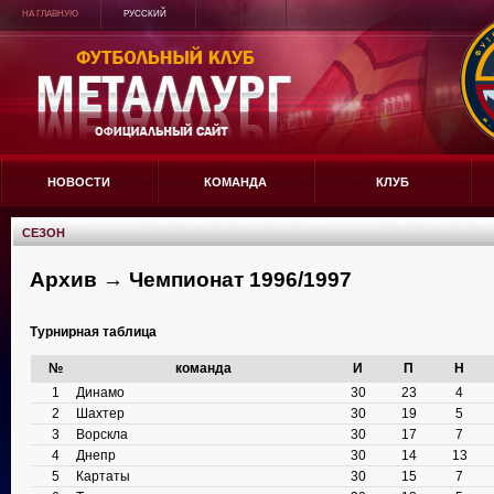
НА ГЛАВНУЮ
РУССКИЙ
НОВОСТИ
КОМАНДА
КЛУБ
СЕЗОН
Архив → Чемпионат 1996/1997
Турнирная таблица
№
команда
И
П
Н
1
Динамо
30
23
4
2
Шахтер
30
19
5
3
Ворскла
30
17
7
4
Днепр
30
14
13
5
Картаты
30
15
7