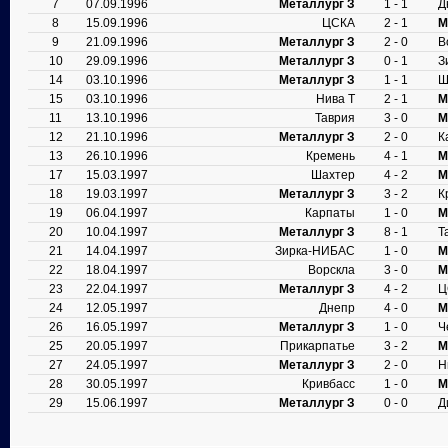
7
07.09.1996
Металлург З
1 - 1
Д
8
15.09.1996
ЦСКА
2 - 1
М
9
21.09.1996
Металлург З
2 - 0
В
10
29.09.1996
Металлург З
0 - 1
З
14
03.10.1996
Металлург З
1 - 1
Ш
15
03.10.1996
Нива Т
2 - 1
М
11
13.10.1996
Таврия
3 - 0
М
12
21.10.1996
Металлург З
2 - 0
К
13
26.10.1996
Кремень
4 - 1
М
17
15.03.1997
Шахтер
4 - 2
М
18
19.03.1997
Металлург З
3 - 2
К
19
06.04.1997
Карпаты
1 - 0
М
20
10.04.1997
Металлург З
8 - 1
Т
21
14.04.1997
Зирка-НИБАС
1 - 0
М
22
18.04.1997
Ворскла
3 - 0
М
23
22.04.1997
Металлург З
4 - 2
Ц
24
12.05.1997
Днепр
4 - 0
М
26
16.05.1997
Металлург З
1 - 0
Ч
25
20.05.1997
Прикарпатье
3 - 2
М
27
24.05.1997
Металлург З
2 - 0
Н
28
30.05.1997
Кривбасс
1 - 0
М
29
15.06.1997
Металлург З
0 - 0
Д