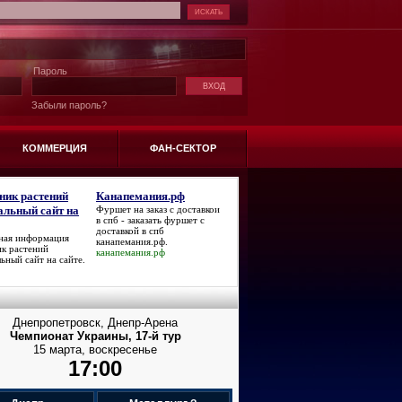
Пароль
Забыли пароль?
КОММЕРЦИЯ
ФАН-СЕКТОР
ник растений
Канапемания.рф
альный сайт на
Фуршет на заказ с доставкои
в спб - заказать фуршет с
доставкой в спб
ная информация
канапемания.рф
.
к растений
канапемания.рф
ьный сайт на сайте
.
Днепропетровск, Днепр-Арена
Чемпионат Украины, 17-й тур
15 марта, воскресенье
17:00