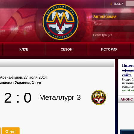
ПОИСК
Авторизация
Логин
Регистрация
КЛУБ
СЕЗОН
ИСТОРИЯ
Питом
офици
сайте
 Арена-Львов, 27 июля 2014
Подроб
мпионат Украины, 1 тур
питомни
официал
uzr74.ru
2 : 0
Металлург З
АНОНС
Отчет