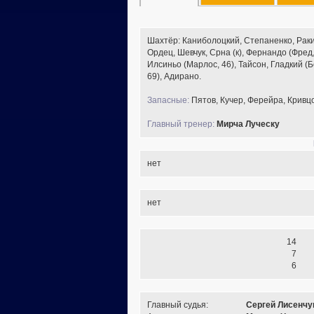
Шахтёр: Каниболоцкий, Степаненко, Раки
Ордец, Шевчук, Срна (к), Фернандо (Фред,
Илсиньо (Марлос, 46), Тайсон, Гладкий (Б
69), Адирано.
Запасные:
Пятов, Кучер, Ферейра, Кривц
Главный тренер:
Мирча Луческу
нет
нет
14
7
6
Главный судья:
Сергей Лисенчук