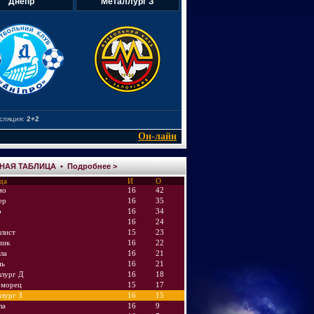
Днепр
Металлург З
сляция:
2+2
Он-лайн
НАЯ ТАБЛИЦА •
Подробнее >
да
И
О
мо
16
42
ер
16
35
р
16
34
16
24
лист
15
23
пик
16
22
ла
16
21
нь
16
21
лург Д
16
18
оморец
15
17
лург З
16
15
ла
16
9