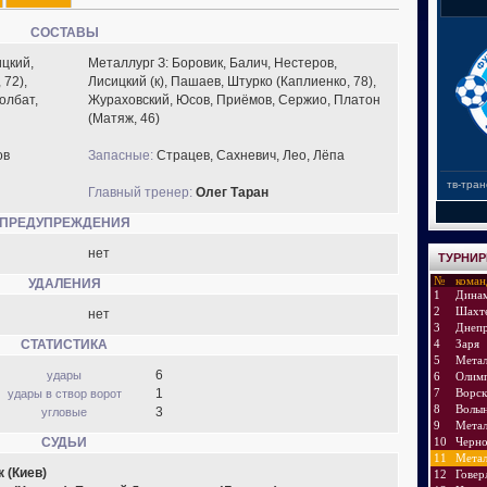
СОСТАВЫ
цкий,
Металлург З: Боровик, Балич, Нестеров,
 72),
Лисицкий (к), Пашаев, Штурко (Каплиенко, 78),
олбат,
Жураховский, Юсов, Приёмов, Сержио, Платон
(Матяж, 46)
ов
Запасные:
Страцев, Сахневич, Лео, Лёпа
тв-тран
Главный тренер:
Олег Таран
ПРЕДУПРЕЖДЕНИЯ
нет
ТУРНИР
№
коман
УДАЛЕНИЯ
1
Дина
2
Шахт
нет
3
Днеп
4
Заря
СТАТИСТИКА
5
Метал
6
удары
6
Олим
7
Ворск
1
удары в створ ворот
8
Волы
3
угловые
9
Метал
10
Черн
СУДЬИ
11
Метал
 (Киев)
12
Говер