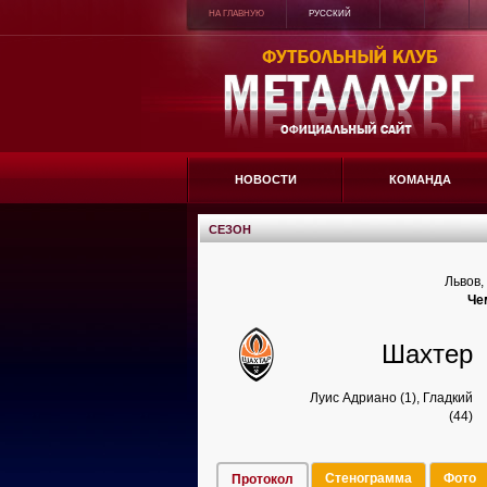
НА ГЛАВНУЮ
РУССКИЙ
НОВОСТИ
КОМАНДА
СЕЗОН
Львов,
Че
Шахтер
Луис Адриано (1), Гладкий
(44)
Стенограмма
Фото
Протокол