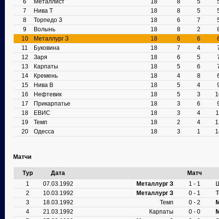
6
Металлист
18
8
5
7
Нива Т
18
8
5
8
Торпедо З
18
6
7
9
Волынь
18
8
2
10
Металлург З
18
6
6
11
Буковина
18
7
4
12
Заря
18
6
5
13
Карпаты
18
5
6
14
Кремень
18
4
8
15
Нива В
18
5
4
16
Нефтевик
18
5
3
1
17
Прикарпатье
18
3
6
18
ЕВИС
18
3
4
1
19
Темп
18
2
4
1
20
Одесса
18
3
1
1
Матчи
Тур
Дата
Матч
1
07.03.1992
Металлург З
1 - 1
2
10.03.1992
Металлург З
0 - 1
Т
3
18.03.1992
Темп
0 - 2
М
4
21.03.1992
Карпаты
0 - 0
М