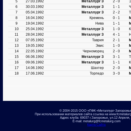
5
27.03.1992
Металлург З
2 - 0
Э
6
30.03.1992
Металлург З
1 - 1
7
05.04.1992
Металлург З
2 - 2
Т
8
16.04.1992
Кремень
0 - 1
М
9
19.04.1992
Нива
1 - 1
М
10
25.04.1992
Металлург З
1 - 0
К
11
28.04.1992
Металлург З
4 - 1
12
07.05.1992
Таврия
2 - 1
М
13
19.05.1992
Эвис
1 - 0
М
14
22.05.1992
Черноморец
2 - 0
М
15
06.06.1992
Металлург З
3 - 1
Т
16
09.06.1992
Металлург З
1 - 1
17
14.06.1992
Шахтер
2 - 0
М
18
17.06.1992
Торпедо
3 - 0
М
© 2004-2015 ООО «ПФК «Металлург-Запорожь
При использовании материалов сайта ссылка на www.fcmetalur
Адрес клуба: 69037 г.Запорожье, ул.12 Апреля,
E-mail: metalurg@fcmetalurg.com
Карта Сайта