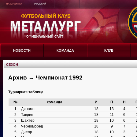
НА ГЛАВНУЮ
РУССКИЙ
НОВОСТИ
КОМАНДА
КЛУБ
СЕЗОН
Архив → Чемпионат 1992
Турнирная таблица
№
команда
И
П
Н
1
Динамо
18
13
4
2
Таврия
18
11
6
3
Шахтер
18
10
6
4
Черноморец
18
9
7
5
Днепр
18
10
3