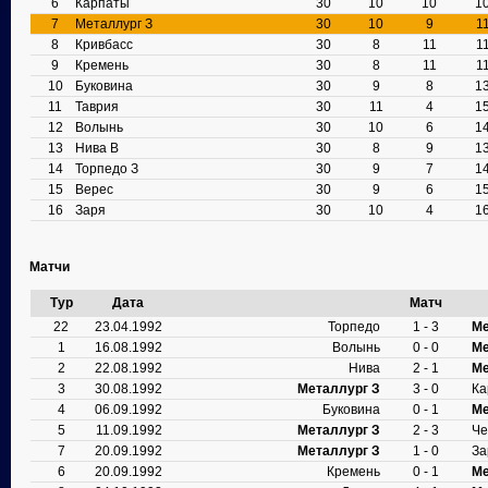
6
Карпаты
30
10
10
1
7
Металлург З
30
10
9
1
8
Кривбасс
30
8
11
1
9
Кремень
30
8
11
1
10
Буковина
30
9
8
1
11
Таврия
30
11
4
1
12
Волынь
30
10
6
1
13
Нива В
30
8
9
1
14
Торпедо З
30
9
7
1
15
Верес
30
9
6
1
16
Заря
30
10
4
1
Матчи
Тур
Дата
Матч
22
23.04.1992
Торпедо
1 - 3
Ме
1
16.08.1992
Волынь
0 - 0
Ме
2
22.08.1992
Нива
2 - 1
Ме
3
30.08.1992
Металлург З
3 - 0
Ка
4
06.09.1992
Буковина
0 - 1
Ме
5
11.09.1992
Металлург З
2 - 3
Че
7
20.09.1992
Металлург З
1 - 0
За
6
20.09.1992
Кремень
0 - 1
Ме