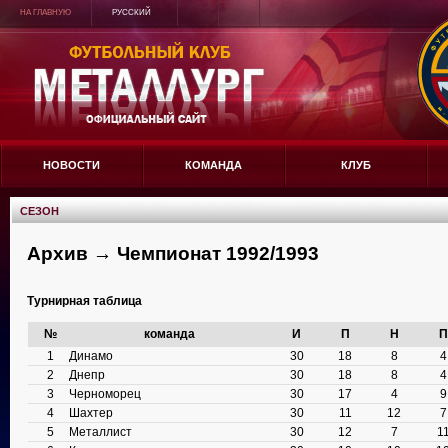
НА ГЛАВНУЮ
РУССКИЙ
НОВОСТИ
КОМАНДА
КЛУБ
СЕЗОН
Архив → Чемпионат 1992/1993
Турнирная таблица
№
команда
И
П
Н
П
1
Динамо
30
18
8
4
2
Днепр
30
18
8
4
3
Черноморец
30
17
4
9
4
Шахтер
30
11
12
7
5
Металлист
30
12
7
1