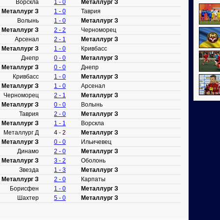
Ворскла
1 - 0
Металлург З
Металлург З
1 - 0
Таврия
Волынь
1 - 0
Металлург З
Металлург З
2 - 2
Черноморец
Арсенал
2 - 1
Металлург З
Металлург З
1 - 0
Кривбасс
Днепр
0 - 0
Металлург З
Металлург З
0 - 0
Днепр
Кривбасс
1 - 0
Металлург З
Металлург З
1 - 0
Арсенал
Черноморец
2 - 1
Металлург З
Металлург З
0 - 0
Волынь
Таврия
2 - 0
Металлург З
Металлург З
1 - 1
Ворскла
Металлург Д
4 - 2
Металлург З
Металлург З
0 - 0
Ильичевец
Динамо
2 - 0
Металлург З
Металлург З
3 - 2
Оболонь
Звезда
1 - 3
Металлург З
Металлург З
2 - 0
Карпаты
Борисфен
1 - 0
Металлург З
Шахтер
5 - 0
Металлург З