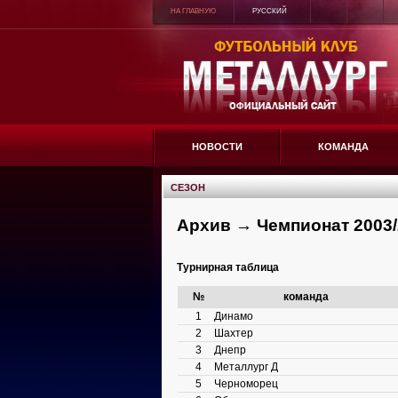
НА ГЛАВНУЮ
РУССКИЙ
НОВОСТИ
КОМАНДА
СЕЗОН
Архив → Чемпионат 2003/
Турнирная таблица
№
команда
1
Динамо
2
Шахтер
3
Днепр
4
Металлург Д
5
Черноморец