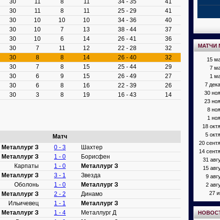
30
11
8
11
34 - 35
41
30
11
8
11
25 - 29
41
30
10
10
10
34 - 36
40
30
10
7
13
38 - 44
37
30
10
6
14
26 - 41
36
МАТЧИ 
30
7
11
12
22 - 28
32
30
8
8
14
26 - 40
32
15 м
30
7
8
15
25 - 44
29
7 м
30
6
9
15
26 - 49
27
1 м
7 дек
30
6
8
16
22 - 39
26
30 но
30
3
8
19
16 - 43
14
23 но
8 но
1 но
18 окт
5 окт
Матч
20 сент
Металлург З
0 - 3
Шахтер
14 сент
Металлург З
1 - 0
Борисфен
31 авг
Карпаты
1 - 0
Металлург З
15 авг
Металлург З
3 - 1
Звезда
9 авг
Оболонь
1 - 0
Металлург З
2 авг
27 
Металлург З
2 - 2
Динамо
Ильичевец
1 - 1
Металлург З
Металлург З
1 - 4
Металлург Д
НОВОС