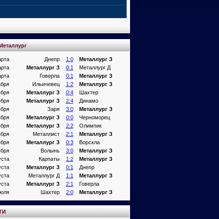
Металлург
арта
Днепр
1:0
Металлург З
арта
Металлург З
0:1
Металлург Д
арта
Говерла
0:1
Металлург З
абря
Ильичевец
1:2
Металлург З
ября
Металлург З
0:4
Шахтер
ября
Металлург З
2:4
Динамо
ября
Заря
3:0
Металлург З
ября
Металлург З
0:0
Черноморец
ября
Металлург З
2:2
Олимпик
ября
Металлист
2:1
Металлург З
ября
Металлург З
0:3
Ворскла
ября
Волынь
3:0
Металлург З
уста
Карпаты
1:2
Металлург З
уста
Металлург З
0:1
Днепр
уста
Металлург Д
1:1
Металлург З
уста
Металлург З
2:1
Говерла
июля
Шахтер
2:0
Металлург З
ТИ