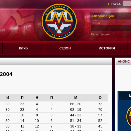
ПОИСК
Авторизация
Логин
Регистрация
КЛУБ
СЕЗОН
ИСТОРИЯ
АНОНС
2004
М
И
П
Н
П
М
О
30
23
4
3
68 - 20
73
30
22
4
4
62 - 19
70
30
16
9
5
44 - 23
57
30
14
10
6
51 - 34
52
30
11
12
7
38 - 33
45