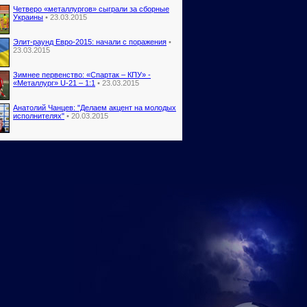
Четверо «металлургов» сыграли за сборные
Украины
• 23.03.2015
Элит-раунд Евро-2015: начали с поражения
•
23.03.2015
Зимнее первенство: «Спартак – КПУ» -
«Металлург» U-21 – 1:1
• 23.03.2015
Анатолий Чанцев: "Делаем акцент на молодых
исполнителях"
• 20.03.2015