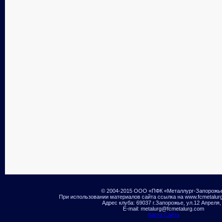
© 2004-2015 ООО «ПФК «Металлург-Запорожь
При использовании материалов сайта ссылка на www.fcmetalur
Адрес клуба: 69037 г.Запорожье, ул.12 Апреля,
E-mail: metalurg@fcmetalurg.com
Карта Сайта