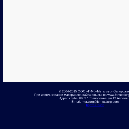
© 2004-2015 ООО «ПФК «Металлург-Запорожь
При использовании материалов сайта ссылка на www.fcmetalur
Адрес клуба: 69037 г.Запорожье, ул.12 Апреля,
E-mail: metalurg@fcmetalurg.com
Карта Сайта