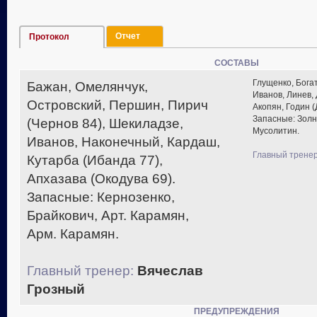
Отчет
Протокол
СОСТАВЫ
Глущенко, Богат
Бажан, Омелянчук,
Иванов, Линев,
Островский, Першин, Пирич
Акопян, Годин (
Запасные: Золн
(Чернов 84), Шекиладзе,
Мусолитин.
Иванов, Наконечный, Кардаш,
Главный тренер
Кутарба (Ибанда 77),
Апхазава (Окодува 69).
Запасные: Кернозенко,
Брайкович, Арт. Карамян,
Арм. Карамян.
Главный тренер:
Вячеслав
Грозный
ПРЕДУПРЕЖДЕНИЯ