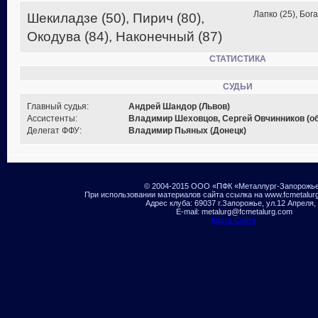
Лапко (25), Бога
Шекиладзе (50), Пирич (80),
Окодува (84), Наконечный (87)
СТАТИСТИКА
СУДЬИ
Главный судья:
Андрей Шандор (Львов)
Ассистенты:
Владимир Шеховцов, Сергей Овчинников (об
Делегат ФФУ:
Владимир Пьяных (Донецк)
© 2004-2015 ООО «ПФК «Металлург-Запорожь
При использовании материалов сайта ссылка на www.fcmetalur
Адрес клуба: 69037 г.Запорожье, ул.12 Апреля,
E-mail: metalurg@fcmetalurg.com
Карта Сайта