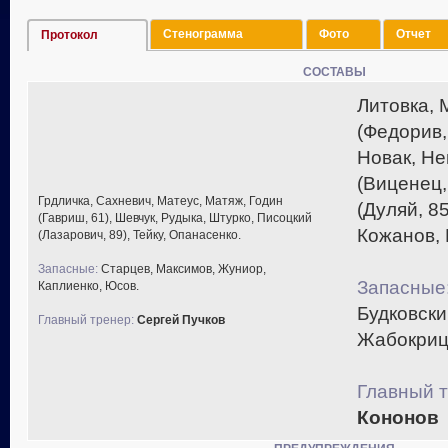
Стенограмма
Фото
Отчет
Протокол
СОСТАВЫ
Литовка,
(Федорив,
Новак, Не
(Виценец,
Грдличка, Сахневич, Матеус, Матяж, Годин
(Дуляй, 85
(Гавриш, 61), Шевчук, Рудыка, Штурко, Писоцкий
Кожанов, 
(Лазарович, 89), Тейку, Опанасенко.
Запасные:
Старцев, Максимов, Жуниор,
Запасные
Каплиенко, Юсов.
Будковски
Главный тренер:
Сергей Пучков
Жабокриц
Главный т
Кононов