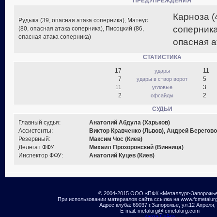
ПРЕДУПРЕЖДЕНИЯ
Карноза (
Рудыка (39, опасная атака соперника), Матеус
соперника
(80, опасная атака соперника), Писоцкий (86,
опасная атака соперника)
опасная а
СТАТИСТИКА
17
11
удары
7
5
удары в створ ворот
11
3
угловые
2
2
офсайды
СУДЬИ
Главный судья:
Анатолий Абдула (Харьков)
Ассистенты:
Виктор Кравченко (Львов), Андрей Берегово
Резервный:
Максим Чос (Киев)
Делегат ФФУ:
Михаил Прозоровский (Винница)
Инспектор ФФУ:
Анатолий Куцев (Киев)
© 2004-2015 ООО «ПФК «Металлург-Запорожь
При использовании материалов сайта ссылка на www.fcmetalur
Адрес клуба: 69037 г.Запорожье, ул.12 Апреля,
E-mail: metalurg@fcmetalurg.com
Карта Сайта