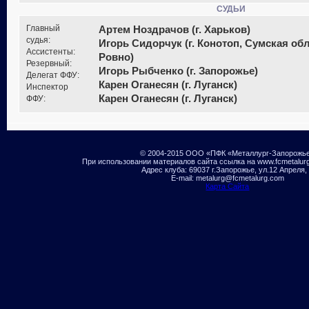
СУДЬИ
Главный
Артем Ноздрачов (г. Харьков)
судья:
Игорь Сидорчук (г. Конотоп, Сумская обл
Ассистенты:
Ровно)
Резервный:
Игорь Рыбченко (г. Запорожье)
Делегат ФФУ:
Карен Оганесян (г. Луганск)
Инспектор
Карен Оганесян (г. Луганск)
ФФУ:
© 2004-2015 ООО «ПФК «Металлург-Запорожь
При использовании материалов сайта ссылка на www.fcmetalur
Адрес клуба: 69037 г.Запорожье, ул.12 Апреля,
E-mail: metalurg@fcmetalurg.com
Карта Сайта