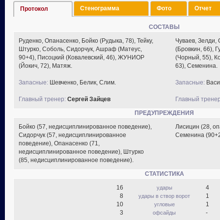
Стенограмма
Фото
Отчет
Протокол
СОСТАВЫ
Руденко, Опанасенко, Бойко (Рудыка, 78), Тейку,
Чуваев, Зелди,
Штурко, Соболь, Сидорчук, Ашраф (Матеус,
(Бровкин, 66),
90+4), Писоцкий (Ковалевский, 46), ЖУНИОР
(Чорный, 55), К
(Йокич, 72), Матяж.
63), Семенина.
Запасные:
Шевченко, Белик, Слим.
Запасные:
Васи
Главный тренер:
Сергей Зайцев
Главный тренер
ПРЕДУПРЕЖДЕНИЯ
Бойко (57, недисциплинированное поведение),
Лисицин (28, оп
Сидорчук (57, недисциплинированное
Семенина (90+2
поведение), Опанасенко (71,
недисциплинированное поведение), Штурко
(85, недисциплинированное поведение).
СТАТИСТИКА
16
4
удары
8
1
удары в створ ворот
10
1
угловые
3
-
офсайды