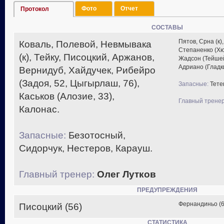
Фото
Отчет
Протокол
СОСТАВЫ
Пятов, Срна (к)
Коваль, Полевой, Невмывака
Степаненко (Хю
(к), Тейку, Писоцкий, Аржанов,
Жадсон (Тейшей
Адриано (Гладки
Вернидуб, Хайдучек, Рибейро
(Задоя, 52, Цыгырлаш, 76),
Запасные:
Тетен
Каськов (Алозие, 33),
Главный тренер
Калонас.
Запасные:
Безотосный,
Сидорчук, Нестеров, Карауш.
Главный тренер:
Олег Лутков
ПРЕДУПРЕЖДЕНИЯ
Фернандиньо (65
Писоцкий (56)
СТАТИСТИКА