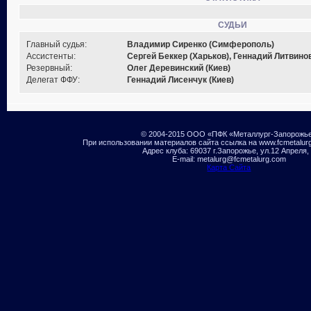
СУДЬИ
Главный судья:
Владимир Сиренко (Симферополь)
Ассистенты:
Сергей Беккер (Харьков), Геннадий Литвинов
Резервный:
Олег Деревинский (Киев)
Делегат ФФУ:
Геннадий Лисенчук (Киев)
© 2004-2015 ООО «ПФК «Металлург-Запорожь
При использовании материалов сайта ссылка на www.fcmetalur
Адрес клуба: 69037 г.Запорожье, ул.12 Апреля,
E-mail: metalurg@fcmetalurg.com
Карта Сайта