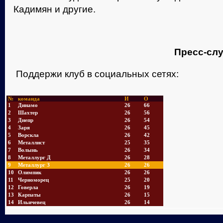
Кадимян и другие.
Пресс-слу
Поддержи клуб в социальных сетях:
№
команда
И
О
1
Динамо
26
66
2
Шахтер
26
56
3
Днепр
26
54
4
Заря
26
45
5
Ворскла
26
42
6
Металлист
25
35
7
Волынь
26
34
8
Металлург Д
26
28
9
Металлург З
26
26
10
Олимпик
26
26
11
Черноморец
25
20
12
Говерла
26
19
13
Карпаты
26
15
14
Ильичевец
26
14