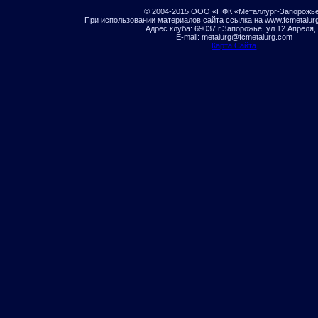
© 2004-2015 ООО «ПФК «Металлург-Запорожь
При использовании материалов сайта ссылка на www.fcmetalur
Адрес клуба: 69037 г.Запорожье, ул.12 Апреля,
E-mail: metalurg@fcmetalurg.com
Карта Сайта