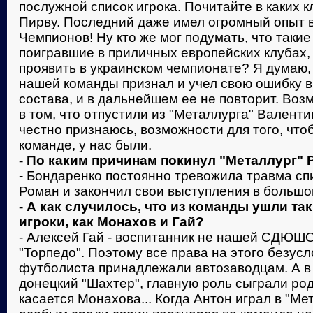
послужной список игрока. Почитайте в каких к
Пирву. Последний даже имел огромный опыт 
Чемпионов! Ну кто же мог подумать, что таки
поигравшие в приличных европейских клубах, 
проявить в украинском чемпионате? Я думаю,
нашей команды признал и учел свою ошибку в
состава, и в дальнейшем ее не повторит. Воз
в том, что отпустили из "Металлурга" Валент
честно признаюсь, возможности для того, что
команде, у нас были.
- По каким причинам покинул "Металлург"
- Бондаренко постоянно тревожила травма сп
Роман и закончил свои выступления в большо
- А как случилось, что из команды ушли т
игроки, как Монахов и Гай?
- Алексей Гай - воспитанник не нашей СДЮШ
"Торпедо". Поэтому все права на этого безус
футболиста принадлежали автозаводцам. А в 
донецкий "Шахтер", главную роль сыграли род
касается Монахова... Когда Антон играл в "Ме