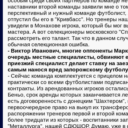
особым среди своих партнеров по команде не
наставники второй команды заявили мне о том
перспективный и нужный команде футболист, 
отпустил бы его в "Кривбасс". Но тренеры на
увидели в Монахове игрока, который бы мог 
мастера. А вот селекционеры московского "Сп
рассмотреть его талант. Так что в данном сл
обычная селекционная ошибка.
- Виктор Иванович, многие оппоненты Марк
очередь местные специалисты, обвиняют ег
приезжий специалист делает ставку на заез
самым нанося вред запорожскому футболу
- Сейчас команда комплектуется с прицелом н
практически со всеми футболистами подписа
контракты. Из арендованных игроков осталис
Беньо, срок аренды которых заканчивается лет
есть договоренность с донецким "Шахтером", 
первоочередное право на выкуп их трансферо
распоряжении тренеров первой и второй ком
более тридцати из которых - воспитанники за
"Металлурга", нашей СДЮШОР. Думаю, уже в 