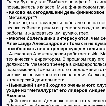
Олегу Луткову так: "Выйдете по ифе в 1-ю лигу
повышайтесь в классе. Мы в финансовом план
- Каково на сегодняшний день финансовое
"Металлург"?
- Конечно, есть команды и побогаче нас на не
все же сейчас игрокам и тренерам создали вс
работы, и жаловаться им, думаю, грех.
- Многие болельщики интересуются, чем с
Александр Александрович Томах и не дума
возобновить свою тренерскую деятельнос
- Александр Александрович работает в ФК "М
техническим директором. В прошлом году его
должность главного тренера в симферопольск
поразмыслив, Томах от этого предложения отк
исключаю возможности возвращения Алексан
к тренерской деятельности.
- Нынешней зимой ходило очень много слу
уходе из "Металлурга" его лидеров Андре
Акопяна.
- Действительно, Демченко очень хотел видет
"Шахтер", но Андрей все же решил продолжит