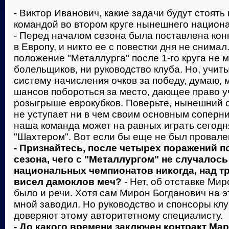
- Виктор Иванович, какие задачи будут стоять
командой во втором круге нынешнего национ
- Перед началом сезона была поставлена конк
в Европу, и никто ее с повестки дня не снимал
положение "Металлурга" после 1-го круга не 
болельщиков, ни руководство клуба. Но, учит
систему начисления очков за победу, думаю, 
шансов побороться за место, дающее право у
розыгрыше еврокубков. Поверьте, нынешний с
не уступает ни в чем своим основным соперни
наша команда может на равных играть сегодн
"Шахтером". Вот если бы еще не был провален
- Признайтесь, после четырех поражений п
сезона, чего с "Металлургом" не случалос
национальных чемпионатов никогда, над т
висел дамоклов меч?
- Нет, об отставке Ми
было и речи. Хотя сам Мирон Богданович на э
мной заводил. Но руководство и спонсоры кл
доверяют этому авторитетному специалисту.
- До какого времени заключен контракт Ма