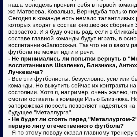
наша молодежь проявит себя в первой команде
же Матвеева, Ковальца, Вернидуба только по
Сегодня в команде есть немало талантливых р
которых входят в состав юношеских сборных
возрастов. И я буду очень рад, если в ближа
составе главной команды будут играть, в осн
воспитанникиЗапорожья. Так что ни о каком р
футбола не может идти и речи.
- Не принимались ли попытки вернуть в "М
воспитанников Шкапенко, Близнюка, Антюх
Лучкевича?
- Все эти футболисты, безусловно, усилили 
команды. Но выкупить сейчас их контракты на
состоянии. Хотя я, например, очень жалею, чт
смогли оставить в команде Илью Близнюка. Н
запорожская поросль позволяет надеяться на
будущее "Металлурга".
- Не будет ли стоять перед "Металлургом-2
первую лигу отечественного футбола?
- Я по этому поводу сказал главному тренеру