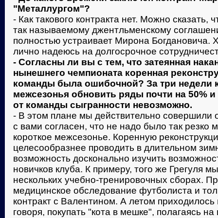
"Металлургом"?
- Как такового контракта нет. Можно сказать, 
так называемому джентльменскому соглашению
полностью устраивает Мирона Богдановича. Хо
лично надеюсь на долгосрочное сотрудничест
- Согласны ли вы с тем, что затеянная нака
нынешнего чемпионата коренная реконстру
команды была ошибочной? За три недели к
межсезонья обновить ряды почти на 50% и 
от команды сыгранности невозможно.
- В этом плане мы действительно совершили 
с вами согласен, что не надо было так резко 
короткое межсезонье. Коренную реконструкц
целесообразнее проводить в длительном зим
возможность досконально изучить возможнос
новичков клуба. К примеру, того же Грегуля м
нескольких учебно-тренировочных сборах. Пр
медицинское обследование футболиста и тол
контракт с Валентином. А летом приходилось 
говоря, покупать "кота в мешке", полагаясь н