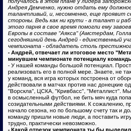
получалось в этом плане у лидера запорожс
Андрея Демченко, нужно отдать ему должное 
талантливый, и, несомненно, еще проявит с
стороны. Ведь как ни крути - а талант и р
этого парня в свое время помогли ему завое
Европы в составе "Аякса" (Амстердам, Голла
сегодняшний день Андрей - единственный уч
чемпионата - обладатель столь престижно
- Андрей, отвечает ли итоговое место "Мет
минувшем чемпионате потенциалу команд
- У нашей команды большой потенциал. Прост
реализовать его в полной мере. Знаете, не та
у команд, вся игра которых построена от обо
действовали в матчах против нас донецкие о
"Ворскла", ЦСКА, "Кривбасс", "Металлист". М
в осмысленный футбол, не бить мяч куда попа
созидательными действиями. К сожалению, 
начало сезона, но по большому счету так и до
команду пришли новые люди, а поставить игру
трудно, практически невозможно.
- Какой отрезок чемпионата ты бы выдели