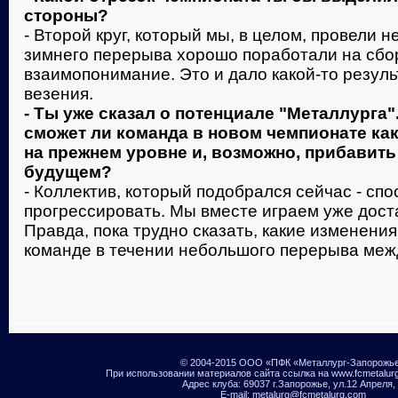
стороны?
- Второй круг, который мы, в целом, провели н
зимнего перерыва хорошо поработали на сбо
взаимопонимание. Это и дало какой-то резуль
везения.
- Ты уже сказал о потенциале "Металлурга"
сможет ли команда в новом чемпионате ка
на прежнем уровне и, возможно, прибавит
будущем?
- Коллектив, который подобрался сейчас - сп
прогрессировать. Мы вместе играем уже дост
Правда, пока трудно сказать, какие изменения
команде в течении небольшого перерыва меж
© 2004-2015 ООО «ПФК «Металлург-Запорожь
При использовании материалов сайта ссылка на www.fcmetalur
Адрес клуба: 69037 г.Запорожье, ул.12 Апреля,
E-mail: metalurg@fcmetalurg.com